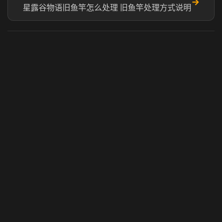
→
星露谷物语旧鱼竿怎么处理 旧鱼竿处理方式说明
虎牙奶瓶加速器
玩 Steam 用奶瓶 - 关键时刻奶你一口
© 2025 虎牙奶瓶加速器|广州虎牙信息科技有限公司. 保留