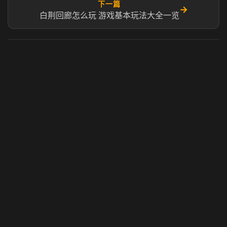
下一篇
→
白荆回廊怎么玩 游戏基本玩法大全一览
虎牙奶瓶加速器
玩 Steam 用奶瓶 - 关键时刻奶你一口
© 2025 虎牙奶瓶加速器|广州虎牙信息科技有限公司. 保留