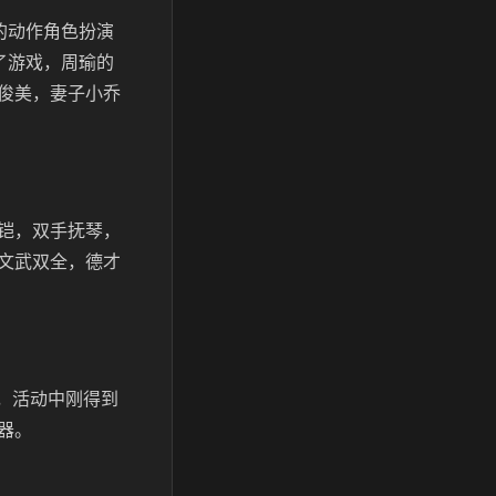
的动作角色扮演
了游戏，周瑜的
俊美，妻子小乔
铠，双手抚琴，
文武双全，德才
，活动中刚得到
器。