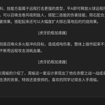
料，技能方面属于远程打击更强的类型，平A即可释放火球远程
，可以召唤龙卷风吸附敌人，搭配二技能的伤害技能，陨石配合
害效果。搭配起来还可以大幅度扩大陨石落地后的灼烧效果。
[虎牙奶瓶加速器]
则是召唤众多火船冲向目标，造成成吨伤害，整体上操作起来不
不断用远程攻击消耗血量。
[虎牙奶瓶加速器]
2周瑜的介绍了，周瑜这一套设计表现出了他在赤壁之战一战成
击溃的背景，特效还是很帅的，喜欢的同学记得去入手周瑜。