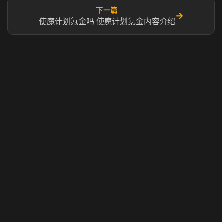
下一篇
→
使魔计划氪金吗​ ​使魔计划氪金内容介绍
虎牙奶瓶加速器
玩 Steam 用奶瓶 - 关键时刻奶你一口