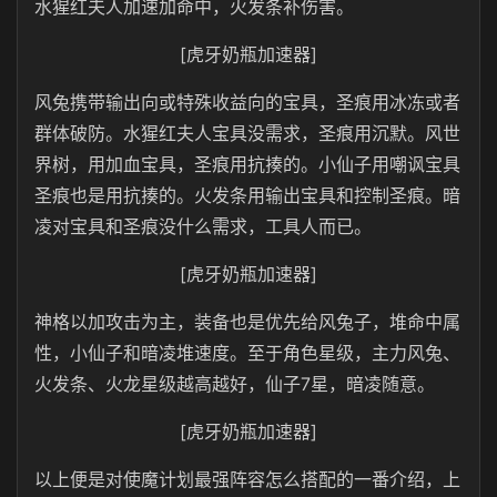
水猩红夫人加速加命中，火发条补伤害。
[虎牙奶瓶加速器]
风兔携带输出向或特殊收益向的宝具，圣痕用冰冻或者
群体破防。水猩红夫人宝具没需求，圣痕用沉默。风世
界树，用加血宝具，圣痕用抗揍的。小仙子用嘲讽宝具
圣痕也是用抗揍的。火发条用输出宝具和控制圣痕。暗
凌对宝具和圣痕没什么需求，工具人而已。
[虎牙奶瓶加速器]
神格以加攻击为主，装备也是优先给风兔子，堆命中属
性，小仙子和暗凌堆速度。至于角色星级，主力风兔、
火发条、火龙星级越高越好，仙子7星，暗凌随意。
[虎牙奶瓶加速器]
以上便是对使魔计划最强阵容怎么搭配的一番介绍，上