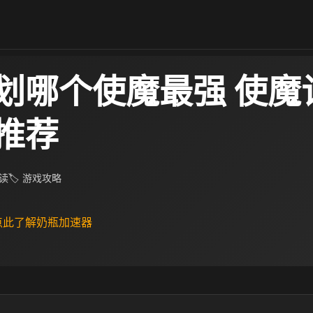
划哪个使魔最强 使魔
推荐​
阅读
🏷 游戏攻略
 点此了解奶瓶加速器