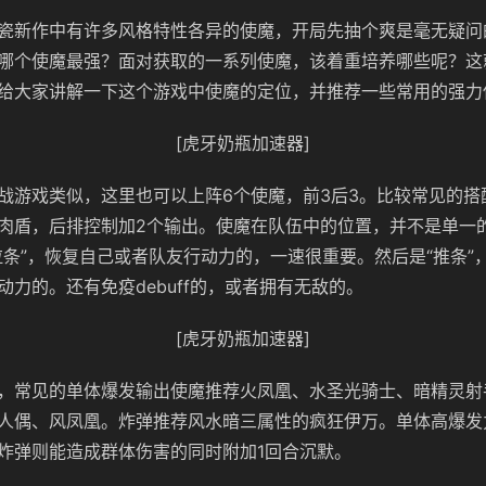
瓷新作中有许多风格特性各异的使魔，开局先抽个爽是毫无疑问
哪个使魔最强？面对获取的一系列使魔，该着重培养哪些呢？这
给大家讲解一下这个游戏中使魔的定位，并推荐一些常用的强力
[虎牙奶瓶加速器]
战游戏类似，这里也可以上阵6个使魔，前3后3。比较常见的搭
肉盾，后排控制加2个输出。使魔在队伍中的位置，并不是单一
拉条”，恢复自己或者队友行动力的，一速很重要。然后是“推条”
动力的。还有免疫debuff的，或者拥有无敌的。
[虎牙奶瓶加速器]
，常见的单体爆发输出使魔推荐火凤凰、水圣光骑士、暗精灵射
人偶、风凤凰。炸弹推荐风水暗三属性的疯狂伊万。单体高爆发
炸弹则能造成群体伤害的同时附加1回合沉默。