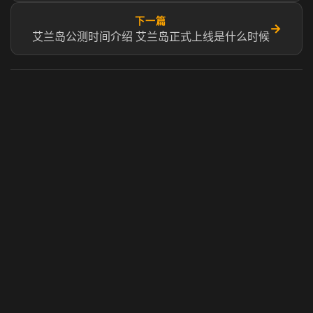
下一篇
→
艾兰岛公测时间介绍 艾兰岛正式上线是什么时候
虎牙奶瓶加速器
玩 Steam 用奶瓶 - 关键时刻奶你一口