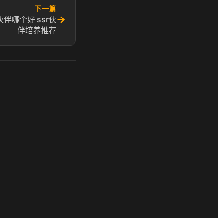
下一篇
→
伴哪个好 ssr伙
伴培养推荐
玩 Steam 用奶瓶 - 关键时刻奶你一口