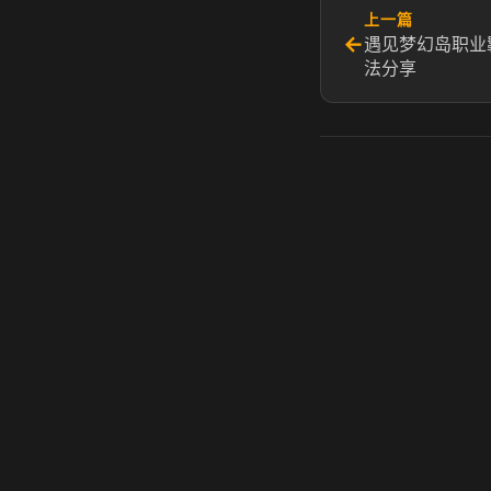
上一篇
←
遇见梦幻岛职业
法分享
虎牙奶瓶加速器