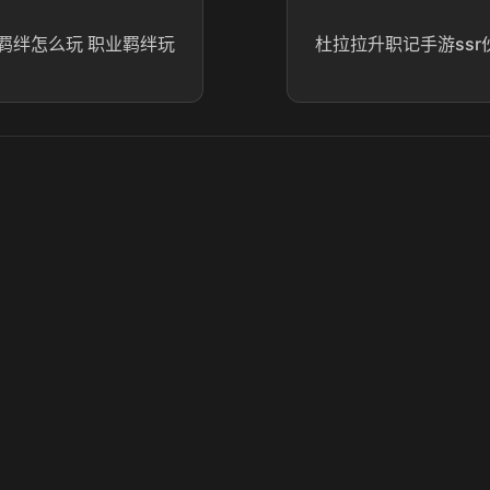
羁绊怎么玩 职业羁绊玩
杜拉拉升职记手游ssr伙