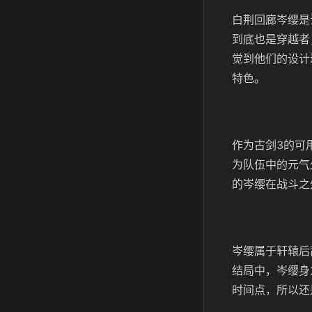
白荆回廊岑缨是
到底也是穿越者
觉到他们的设计
特色。
作为古剑3的可
为队伍中的元气
的岑缨在战斗之
岑缨属于轩辕后
结局中，岑缨身
时间点，所以还