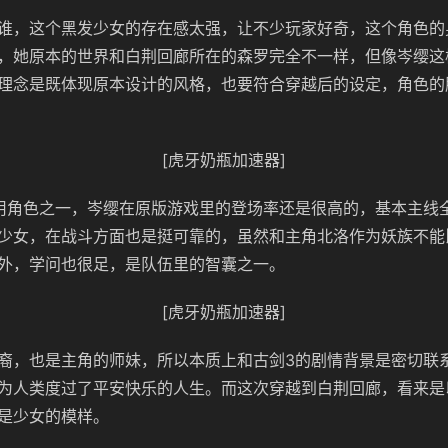
谁，这个黑发少女的存在感太强，让不少玩家好奇，这个角色的
，她原本的世界和白荆回廊所在的森罗完全不一样，但像岑缨这
理念是既体现原本设计的风格，也要符合穿越后的设定，角色的
[虎牙奶瓶加速器]
用角色之一，岑缨在原版游戏里的登场率还是很高的，基本主线
少女，在战斗方面也是挺可靠的，虽然和主角北洛作为妖族不能
外，学问也很足，是队伍里的智囊之一。
[虎牙奶瓶加速器]
裔，也是主角的师妹，所以本质上和古剑3的剧情背景是密切联
为人类度过了平安快乐的人生。而这次穿越到白荆回廊，看来是
是少女的模样。