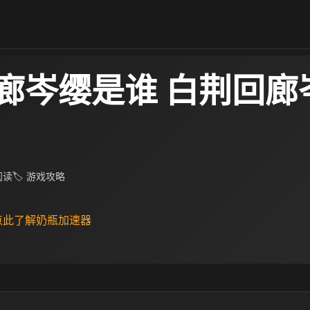
廊岑缨是谁 白荆回廊
 阅读
🏷 游戏攻略
 点此了解奶瓶加速器