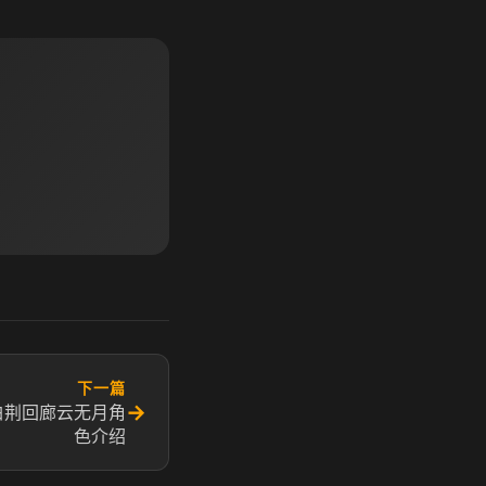
下一篇
→
白荆回廊云无月角
色介绍