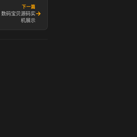
下一篇
→
 数码宝贝源码实
机展示
玩 Steam 用奶瓶 - 关键时刻奶你一口