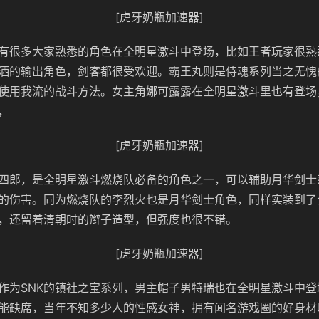
[虎牙奶瓶加速器]
有很多大家熟悉的角色在全明星激斗中登场，比如王者玩家很熟
洒的输出角色，剑客都很受欢迎。霸王丸则是侍魂系列当之无愧
使用我流的战斗方法。女主角娜可露露在全明星激斗里也有登场
，
[虎牙奶瓶加速器]
四郎，是全明星激斗燃烧队必备的角色之一，可以辅助月华剑士
的伤害。同为燃烧队的李烈火也是月华剑士角色，同样实装到了
，还留着清朝时的辫子造型，但强度也很不错。
[虎牙奶瓶加速器]
作为SNK的镇社之宝系列，男主帽子男特瑞也在全明星激斗中登
能缺席，当年不知多少人的性感女神，拥有闻名游戏圈的好身材