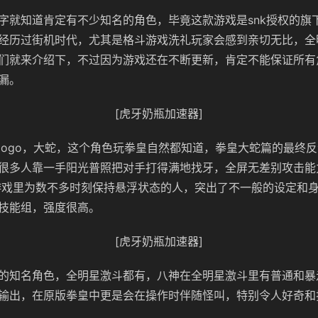
字就知道肯定有不少知名的角色，毕竟这款游戏是snk授权的旗下
经历过街机时代，尤其是格斗游戏洗礼玩家会感到亲切无比，全
们就来介绍下，不过因为游戏还在不断更新，肯定不能保证所有
漏。
[虎牙奶瓶加速器]
logo，大蛇，这个角色玩拳皇自然都知道，拳皇大蛇篇的最终
很多人靠一手阳光普照把对手打得满地找牙，全屏无差别攻击能
是游戏里为数不多时刻保持悬浮状态的人，突出了不一般的设定和
技能组，强度很高。
[虎牙奶瓶加速器]
的知名角色，全明星激斗都有，八神在全明星激斗里有普通和暴
输出，在原版拳皇中更是会在操作时伴随怪叫，特别令人好奇和