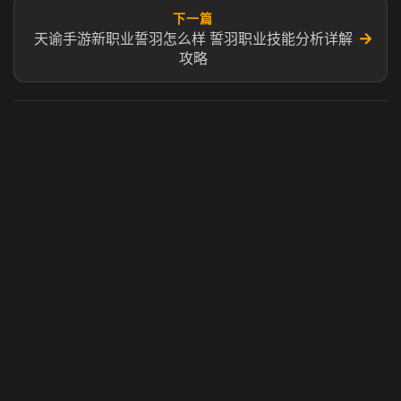
下一篇
→
天谕手游新职业誓羽怎么样 誓羽职业技能分析详解
攻略
虎牙奶瓶加速器