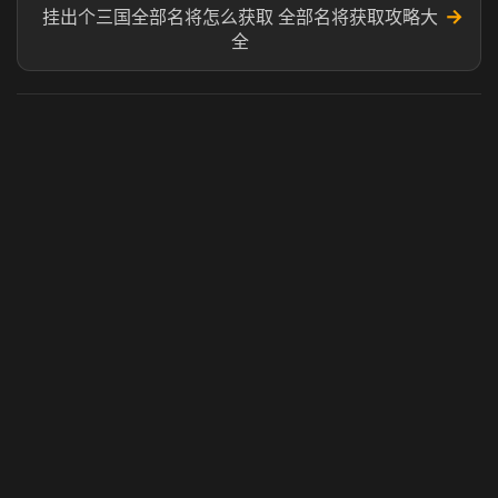
→
挂出个三国全部名将怎么获取 全部名将获取攻略大
全
虎牙奶瓶加速器
玩 Steam 用奶瓶 - 关键时刻奶你一口