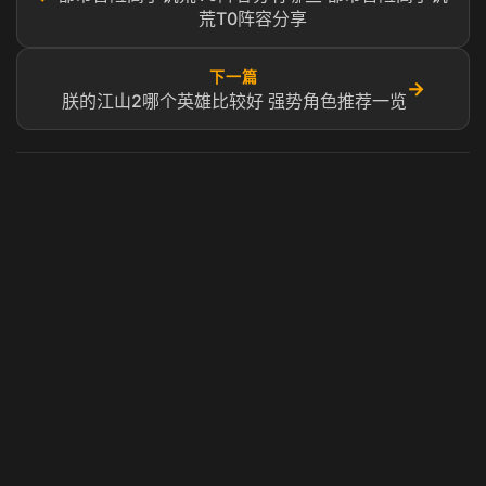
荒T0阵容分享
下一篇
→
朕的江山2哪个英雄比较好 强势角色推荐一览
虎牙奶瓶加速器