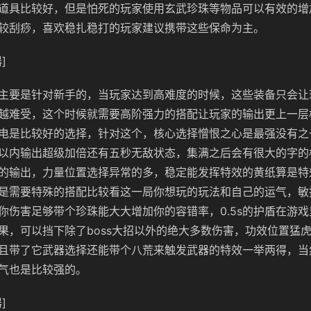
道具比较好，但是怕死的玩家使用玄武珍珠等物品可以有效的增
较刮痧，喜欢稳扎稳打的玩家建议携带这些保命为主。
]
主要是针对新手的，当玩家达到高难度的时候，这些装备只会让
越难受，这个时候就需要高阶强力的搭配让玩家的输出更上一层
电是比较好的选择，针对这个，核心选择憎恨之心是最强没有之
以内输出超级加倍还有五秒无敌状态，集满之后会有很大的字的
的输出，力量位置选择异常的多，稳定能发挥特效的黄纸算是特
是需要特殊的搭配比较看这一局你想玩的玩法和自己的运气，敏
你伤害足够带个珍珠能大大增加你的容错率，0.5s的护盾在游
果，可以挡下除了boss大招以外的绝大多数伤害，功效位置猛
且带了它武器选择还能带个八荒来触发武器的特效一举两得，当
气也是比较强的。
]