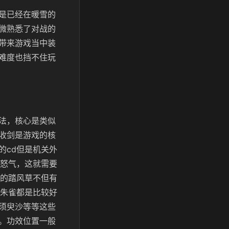
是已经在暖雪的
微熟悉了对战的
带来游戏当中装
难度也挡不住玩
法，核心是类似
收剑是游戏的核
的cd但是机关外
要怒气，这就需要
置的踏风草不但有
龙朱雀都是比较好
须臾沙等等这些
。功效位置一般