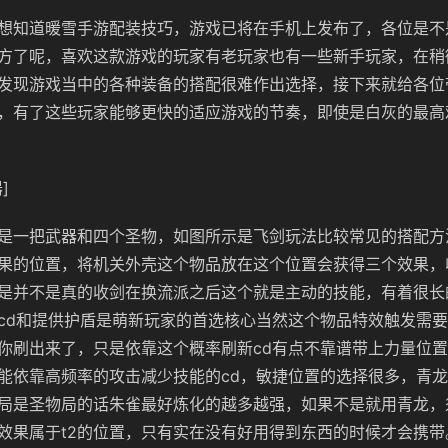
想知道暖雪手游配装技巧，游戏已将在手机上发布了，各位是不
方了呢，喜欢这款游戏的玩家有老玩家也有一些新手玩家，在稍
发现游戏当中的各种装备的搭配很难作出选择，接下来就给各位
，有了这些玩家能够更快的适应游戏的节奏，即使是白灰的最高
]
是一把武器和四个圣物，如图所示是飞剑玩法比较常见的搭配方
果的位置，将机关外壳这个物品放在这个位置会获得三个效果，
是并不是真的收剑在换流派之后这个就是主动的技能，有着很长
cd和提供护盾是萌新玩家的首选核心当然这个物品特效触发需
你刷出来了，只是依靠这个概率刷新cd有点不靠谱带上力量位
能依靠高频率的攻击减少技能的cd，敏捷位置的选择很多，青
局是圣物局的话朱雀最好炼化的越多越强，如果不是就用青龙，
效果属于t2的位置，只有实在没有好用得到东西的时候才会携带