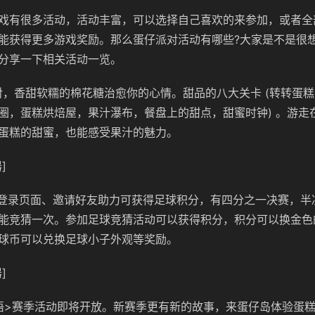
戏有很多活动，活动丰富，可以选择自己喜欢的来参加，或者全
能获得更多游戏奖励。那么蛋仔派对活动有哪些?大家是不是很想
分享一下相关活动一览。
对，香甜软糯的棉花糖治愈你的心情。甜品的八大关卡 (转转蛋
圈，蛋糕烘焙屋，果汁瀑布，餐盘上的甜点，甜蜜时钟) 。游走
蛋糕的甜蜜，也能感受果汁的魅力。
]
，登录页面、邀请好友助力可获得足球积分，有四分之一决赛，半
能竞猜一次。参加足球竞猜活动可以获得积分，积分可以换金色
球币可以兑换足球小子外观等奖励。
]
蜜语>赛季活动即将开放。新赛季更有新的故事，来蛋仔岛体验蛋