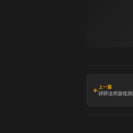
上一篇
←
砰砰法师游戏测