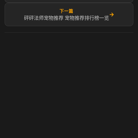
下一篇
→
砰砰法师宠物推荐 宠物推荐排行榜一览
虎牙奶瓶加速器
玩 Steam 用奶瓶 - 关键时刻奶你一口