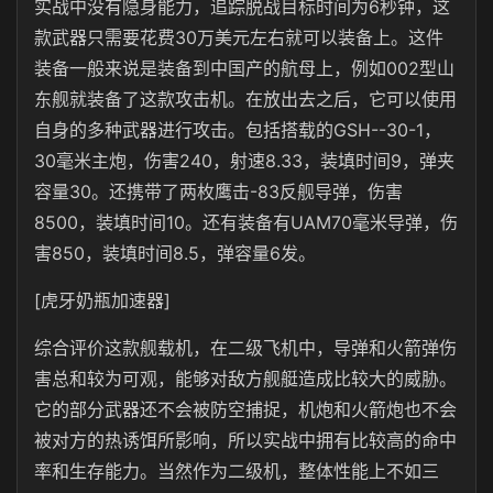
实战中没有隐身能力，追踪脱战目标时间为6秒钟，这
款武器只需要花费30万美元左右就可以装备上。这件
装备一般来说是装备到中国产的航母上，例如002型山
东舰就装备了这款攻击机。在放出去之后，它可以使用
自身的多种武器进行攻击。包括搭载的GSH--30-1，
30毫米主炮，伤害240，射速8.33，装填时间9，弹夹
容量30。还携带了两枚鹰击-83反舰导弹，伤害
8500，装填时间10。还有装备有UAM70毫米导弹，伤
害850，装填时间8.5，弹容量6发。
[虎牙奶瓶加速器]
综合评价这款舰载机，在二级飞机中，导弹和火箭弹伤
害总和较为可观，能够对敌方舰艇造成比较大的威胁。
它的部分武器还不会被防空捕捉，机炮和火箭炮也不会
被对方的热诱饵所影响，所以实战中拥有比较高的命中
率和生存能力。当然作为二级机，整体性能上不如三