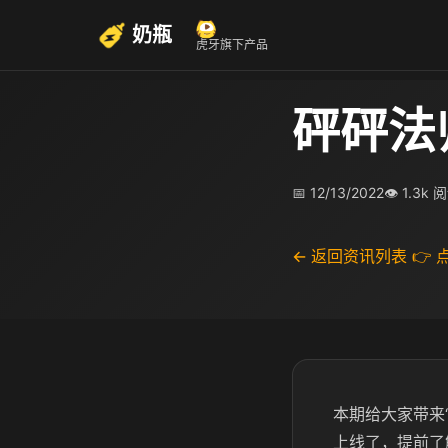
奶瓶
虎牙旗下产品
砰砰法
📅 12/13/2022
👁 1.3k 
← 返回资讯列表
👉
本期给大家带来
上线了，提前了