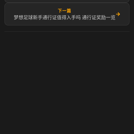
下一篇
→
梦想足球新手通行证值得入手吗 通行证奖励一览
虎牙奶瓶加速器
玩 Steam 用奶瓶 - 关键时刻奶你一口