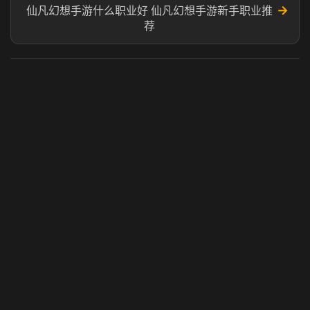
→
仙凡幻想手游什么职业好 仙凡幻想手游新手职业推
荐
虎牙奶瓶加速器
玩 Steam 用奶瓶 - 关键时刻奶你一口