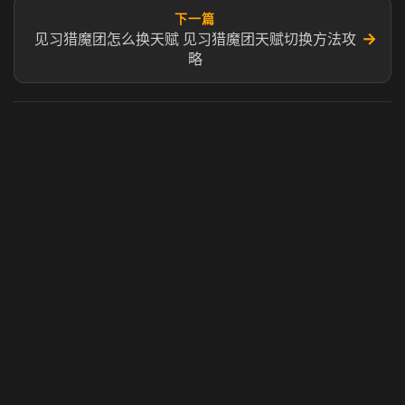
下一篇
→
见习猎魔团怎么换天赋​ ​见习猎魔团天赋切换方法攻
略
虎牙奶瓶加速器