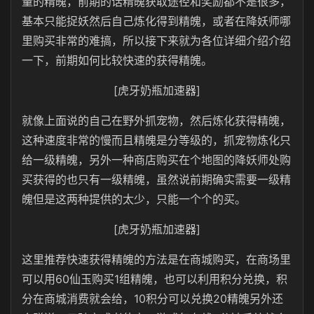
量的精魄，前期的话精魄获取途径和奖励都不是很多，
基本只能捉妖然后自己炼化得到精魄，或者在降妖师哪
里购买非常的难搞，所以接下来就为各位详细介绍介绍
一下，前期如何比较快速的获得精魄。
[虎牙奶瓶加速器]
就像上面说的自己在野外抓宠物，然后炼化获得精魄，
这种速度非常的慢而且精魄是分等级的，抓宠物炼化只
给一级精魄，另外一种商店购买在个地图的降妖师处购
买获得的也只有一级精魄，虽然说前期确实需要一级精
魄但是这两种提供的太少，只能一个个的买。
[虎牙奶瓶加速器]
这里推荐快速获得精魄的方法是在商城购买，在商场里
可以用60仙玉购买1组精魄，也可以利用积分兑换，积
分在商城消费就会给，10积分可以兑换20精魄另外还