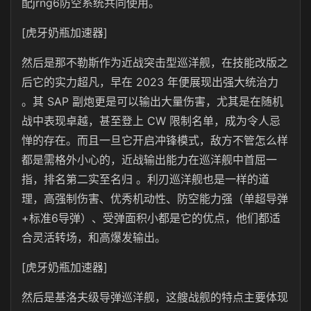
配jrng6防空系统共同使用。
[虎牙奶瓶加速器]
然后是那不勒斯作为近战突击型巡洋舰，在技能改版之
后它的实力超凡，早在 2023 年便展现出强大统治力
。其 SAP 副炮更是可以输出大量伤害，尤其是在随机
战中表现卓越，甚至登上 CW 限制名单，成为令人忌
惮的存在。而且一旦它开启冲锋模式，敌方不管怎么样
都是需格外小心的，近战输出能力在巡洋舰中首屈一
指，排名第二实至名归 。
利刃巡洋舰也是一样的道
理，
高强制伤害、优秀机动性、防空能力强（单超导弹
+标准6导弹）、受弹面积小都是它的优点，他们都适
合灵活转场，和高爆发输出。
[虎牙奶瓶加速器]
然后是
基洛夫级导弹巡洋舰，这艘战舰的特点主要体现