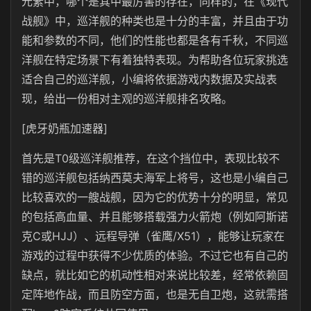
元素中，哪个是其中最厉害的存在，同样的，
在《现代
战舰》中，巡洋舰的种类也是十分的丰富，并且由于功
能和参数的不同，他们的性能也都是各有千秋，不同巡
洋舰在特定场景下有着独特表现。为帮助各位玩家挑选
适合自己的巡洋舰，小编将依据游戏内数据及实战表
现，给出一份相对主观的巡洋舰排名攻略。
[虎牙奶瓶加速器]
首先是
T0级巡洋舰推荐，在这个挡位中，表现比较不
错的巡洋舰包括纳西莫夫海军上将号，这也是小编自己
比较喜欢的一艘战舰，因为它的优势十分的明显，常见
的包括
高血量、并且能够搭载强力火箭炮（例如阿斯诺
克C或HJJ）、远程导弹（雀鹰/X51），能够让玩家在
游戏的过程中获得不少优质的体验。不过它也有自己的
缺点，就比如它的机动性相对来说比较差，经常依赖固
定阵地作战，而且防空方面，也是无自卫炮，这就需搭