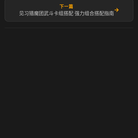
下一篇
→
见习猎魔团武斗卡组搭配 强力组合搭配指南
虎牙奶瓶加速器
玩 Steam 用奶瓶 - 关键时刻奶你一口