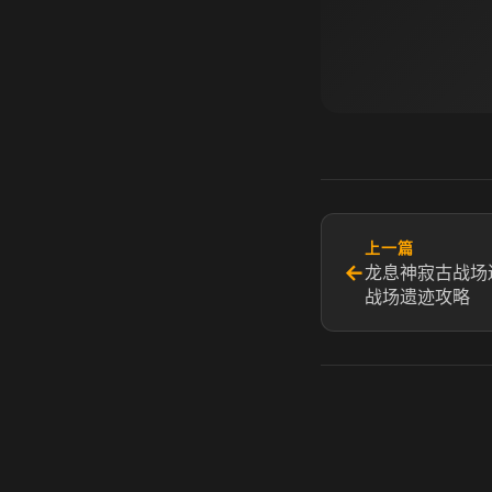
上一篇
←
龙息神寂古战场
战场遗迹攻略