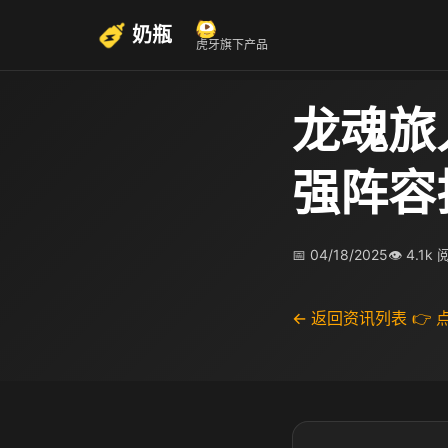
奶瓶
虎牙旗下产品
龙魂旅
强阵容
📅 04/18/2025
👁 4.1k
← 返回资讯列表
👉