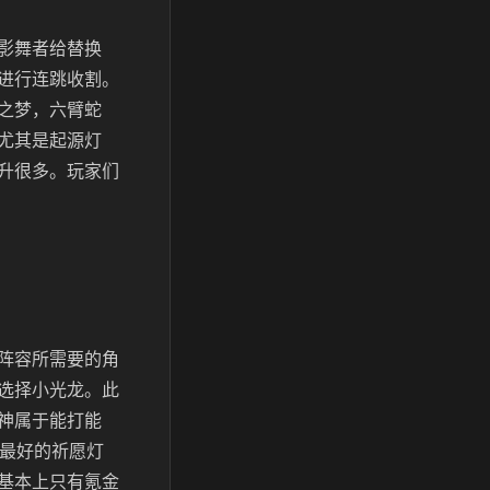
影舞者给替换
进行连跳收割。
之梦，六臂蛇
尤其是起源灯
升很多。玩家们
阵容所需要的角
选择小光龙。此
神属于能打能
前最好的祈愿灯
基本上只有氪金