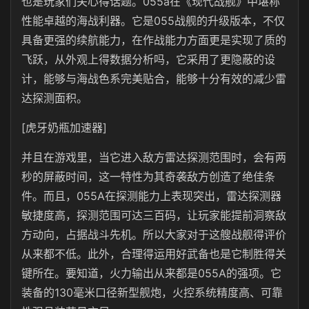
也是玩家们关心得话题。055a在《现代战舰》中堪称
性能卓越的海战利器。它是055战舰的升级版本，不仅
具备更强的续航能力，在作战能力方面更是实现了质的
飞跃，从外观上得数据分析吗，它采用了更隐蔽的设
计，能够与海战色系完美贴合，能够十分有效的减少雷
达探测面积。
[虎牙奶瓶加速器]
并且在游戏里，当它进入敌方雷达探测范围时，会有两
秒的屏蔽时间，这一特性为其奇袭敌方创造了绝佳条
件。而且，055A在探测能力上表现突出，雷达探测器
敏捷度高，探测范围可达三百码，让玩家能提前洞察敌
方动向，占据战斗先机。所以大家对于这艘战舰得评价
从来都不低。此外，合理得运用好武备也是它制胜得关
键所在。要知道，火力输出从来都是055A的强项。它
装备的130毫米口径新型舰炮，火控系统精度高、可靠