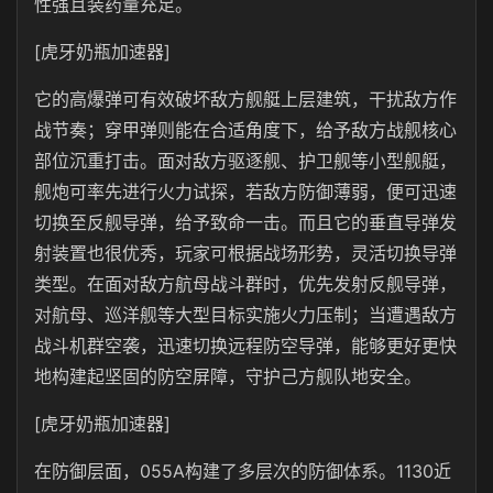
性强且装药量充足。
[虎牙奶瓶加速器]
它的高爆弹可有效破坏敌方舰艇上层建筑，干扰敌方作
战节奏；穿甲弹则能在合适角度下，给予敌方战舰核心
部位沉重打击。面对敌方驱逐舰、护卫舰等小型舰艇，
舰炮可率先进行火力试探，若敌方防御薄弱，便可迅速
切换至反舰导弹，给予致命一击。而且它的垂直导弹发
射装置也很优秀，玩家可根据战场形势，灵活切换导弹
类型。在面对敌方航母战斗群时，优先发射反舰导弹，
对航母、巡洋舰等大型目标实施火力压制；当遭遇敌方
战斗机群空袭，迅速切换远程防空导弹，能够更好更快
地构建起坚固的防空屏障，守护己方舰队地安全。
[虎牙奶瓶加速器]
在防御层面，055A构建了多层次的防御体系。1130近