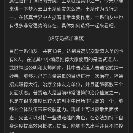
属性进行了详细的分类，土系就是其中之一，今天小编
来讲一下梦入云山土系仙友怎么选。土系作为五行之
一，在修真世界中占据着非常重要作用，土系仙友中也
有很多非常强势的存在，具体如何选择一起来看吧。
[虎牙奶瓶加速器]
目前土系仙友一共有13名，达到最高层次斩道入圣的也
有8人，在这其中小编最推荐大家使用的是普贤道人、
武财神赵公明和太师闻仲。其中普贤道人普通招式纯一
妙善，能够为己方血量最低的目标进行一次治疗，神通
招式理德大行，治疗全体友方单位，并且能够驱散三个
负面状态。普贤道人是当前非常强势的治疗仙友之一，
也是在很多难度比较大的副本中出场率很高的一个，能
够为全体队伍带来续航能力。再加上可以驱散负面状
态，完全可以对抗一些很难缠的角色，在心法加持下自
身速度提高效果抵抗力提高，能够率先出手并且不怕控