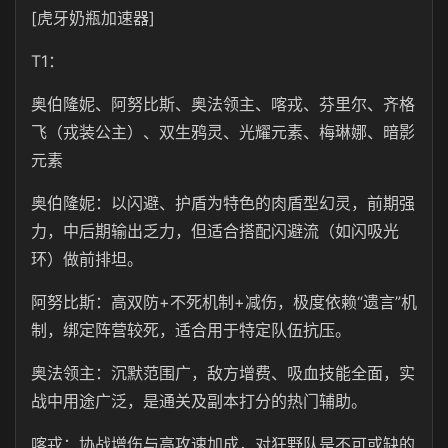
[虎牙奶瓶加速器]
T1：
奥伯隆妮、阿努比斯、奥法领主、喀戎、芬里尔、齐格
飞（戎装公主）、双生鸦灵、光耀元素、梅琳娜、暗影
元素
奥伯隆妮：以闪避、护盾为特色的肉盾型幻灵，前期强
力，中后期输出乏力，但适合搭配闪避流（如闪吸光
环）做前排坦。
阿努比斯：高双防+不死机制+减伤，极度依赖“遗言”机
制，绑定阵营较死，适合用于特定队伍抗压。
奥法领主：沉默范围广，敌方增费、吸血技能全面，实
战中用途广泛，是通关及副本打分的热门辅助。
喀戎：协战增伤与高攻速加成，对狂野队是不可或缺的