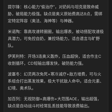
提尔锋：核心能力“偷治疗”，对奶妈与坦克是致命威
胁，破局能力极强。缺点是奥义原始费高达8点，需绑
定特定阵容（奥法、海神等）与神器。
米诺陶：靠高攻速转圈圈，输出爆表，被动搭配攻速极
具潜力，可免控自奶，兼控场能力，适合遗言与旷野
队。
伊芙利特：开场3连奥义轰炸，压血超快，适合作主C
收割循环，CD短输出爆发快，破防能力强。
波塞冬：幻灵两次免死+寒冷减疗+敌方增费，可与火
系组合打出蒸发效果，极大干扰敌人命中。适合元素、
幻境、奥术队。
加百列：无视防御+高爆伤+大范围AOE，输出超强，
缺点是自动战斗时经常乱丢技能导致浪费输出。