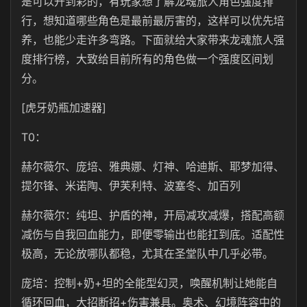
是可以升到彩的，有玩家想了解龙魂旅人角色强度排
行，想知道哪些角色是最前最厉害的，这样可以优先培
养，也能少走许多弯路。下面就给大家带来龙魂旅人强
度排行榜，大致给目前所有的角色做一个强度区间划
分。
[虎牙奶瓶加速器]
T0：
赫尔薇尔、庞培、雅典娜、灯神、哈迪斯、耶梦加得、
提尔锋、米诺陶、伊芙利特、波塞冬、加百列
赫尔薇尔：纯坦、护盾的神，开局减攻减爆，搭配高额
减伤与自我回血能力，即便零输出也能扛到底。适配性
极高，无论放哪队都稳，尤其在圣堂队中几乎必带。
庞培：控制+奶+坦的全能型幻灵，唤醒机制让她能自
循环回血，大招断招+伤害兼具。奥术、幻境阵容中的