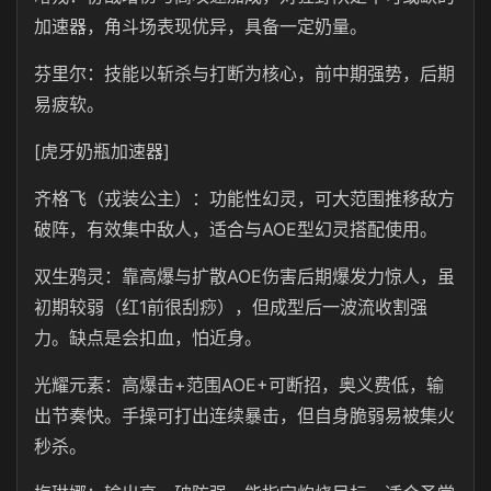
加速器，角斗场表现优异，具备一定奶量。
芬里尔：技能以斩杀与打断为核心，前中期强势，后期
易疲软。
[虎牙奶瓶加速器]
齐格飞（戎装公主）：功能性幻灵，可大范围推移敌方
破阵，有效集中敌人，适合与AOE型幻灵搭配使用。
双生鸦灵：靠高爆与扩散AOE伤害后期爆发力惊人，虽
初期较弱（红1前很刮痧），但成型后一波流收割强
力。缺点是会扣血，怕近身。
光耀元素：高爆击+范围AOE+可断招，奥义费低，输
出节奏快。手操可打出连续暴击，但自身脆弱易被集火
秒杀。