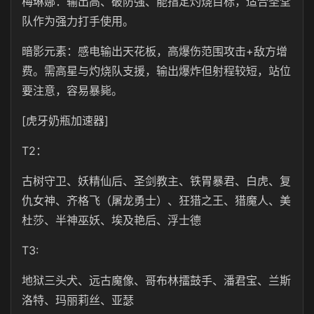
梅琳娜：输出高、破防强、能指定灼烧目标，适合圣堂
队作为强力打手使用。
暗影元素：感电输出天花板，高爆伤范围攻击+敌方增
费。需高星与灼烧队支援，输出爆炸但射程较短，站位
要注意，容易暴毙。
[虎牙奶瓶加速器]
T2：
古树守卫、妖精仙后、圣剑教主、铁胃暴君、白虎、复
仇女神、齐格飞（屠龙勇士）、狂猎之王、猎魔人、美
杜莎、半神巫妖、埃及艳后、浮士德
T3:
地狱三头犬、远古魔像、哥布林擂鼓手、潘君宝、兰斯
洛特、玛丽莉丝、亚瑟