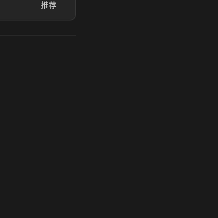
推荐
玩 Steam 用奶瓶 - 关键时刻奶你一口
奶瓶加速器|广州虎牙信息科技有限公司. 保留所有权利.