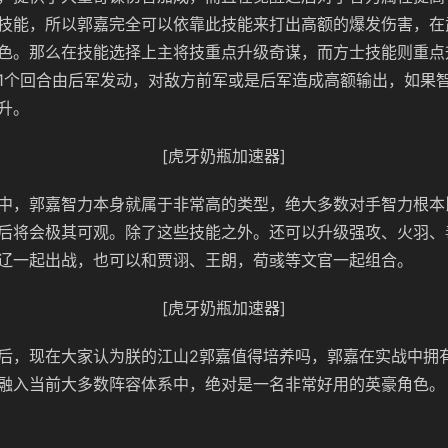
技能，所以郭嘉完全可以依靠此技能来打出高额的爆发伤害，在
色。那么在技能选择上主将技重点升级奇谋，而方士技能则重点
1个回合由后军发动，对敌方前军或是后军造成高额输出，如果
升。
[虎牙奶瓶加速器]
中，郭嘉智力本身就属于非常高的类型，绝大多数对手智力根本
后将会极其可观。除了这些技能之外。还可以升级强攻、火羽、
辽一起出战，也可以和贾诩、王朗，荀彧等文官一起组合。
[虎牙奶瓶加速器]
后，现在大家认为朕的江山2郭嘉值得培养吗，郭嘉在实战中拥
融入当前大多数阵容体系中，绝对是一名非常好用的英豪角色。