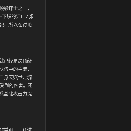
顶级谋士之一，
一下朕的江山2郭
配，所以在讨论
就已经是最顶级
队伍中的主流，
自身天赋世之骑
%受到的伤害。还
兵基础攻击力提
非常明显，还进