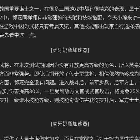
魏国重要谋士之一，在很多三国游戏中都有很精彩的表现，属于
2中，郭嘉同样拥有非常强势的天赋和技能搭配，今天小编来讲
在游戏中因为武将只有专属天赋，其他技能都由玩家自行选择搭
要先看中这一点。
[虎牙奶瓶加速器]
武将，在本次测试期间因为没有开放更高等级的角色，所以英豪
方面非常强势。即使后期开放了传奇型武将，相信依然能够成为
方面，郭嘉完全没有问题。进入战斗后，前军步兵，后军方士，
能时伤害提高30%。一旦受到敌方文官或武官攻击，将减免25
提升一级滚木技能等级，则技能奇谋伤害获得提升后，军方士士
[虎牙奶瓶加速器]
，提供了大量奇谋伤害加成，而且在觉醒之后对于智力属性提高