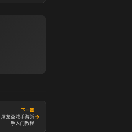
下一篇
→
 屠龙圣域手游新
手入门教程