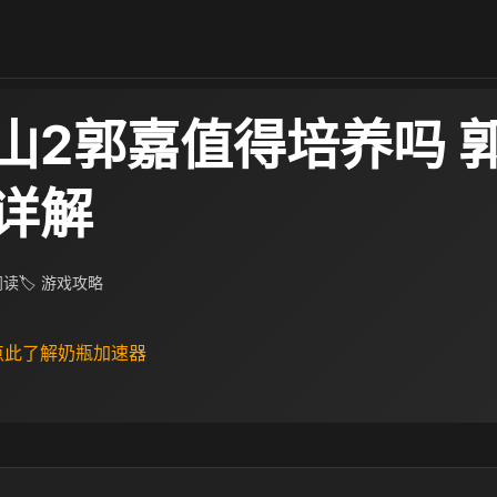
山2郭嘉值得培养吗 
详解
 阅读
🏷 游戏攻略
 点此了解奶瓶加速器