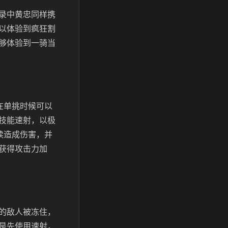
录中黄忠同样携
以体验到疯狂割
够体验到一骑当
在单挑时候可以
技能速射，以极
续造成伤害，并
获得攻击力加
的敌人被冻住，
是先使用速射，