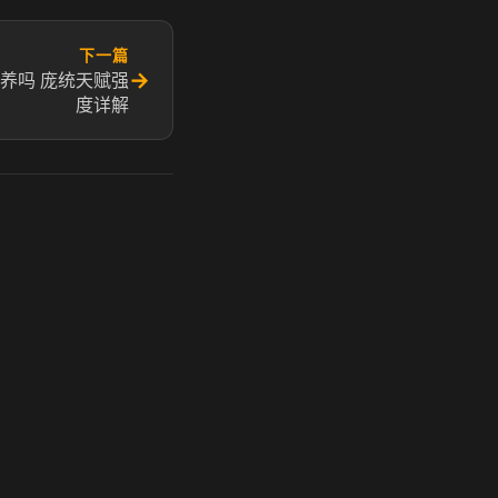
下一篇
→
养吗 庞统天赋强
度详解