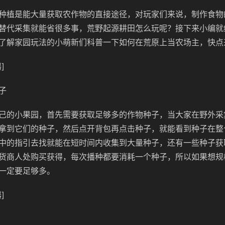
种植是能大量获取农作物的直接途径，对玩家们来说，制作食物
替代采集就能省很多事，荒野起源耕田怎么玩呢？接下来小编就
了解家园玩法的小萌新们科普一下如何在荒原上当农场主，快点
]
子
己的小果园，首先需要获取足够多的作物种子，当大家在野外采
拿到它们的种子，然后点开背包再点击种子，就能看到种子在整
中的指引去找就能在短时间内收集到大量种子，还有一些种子获
货商人处购买获得，每次播种都要消耗一个种子，所以如果想规
一定要足够多。
]