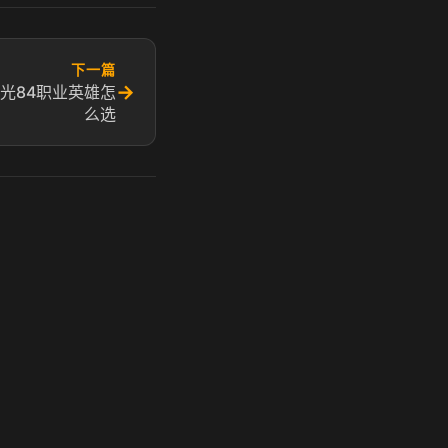
下一篇
→
远光84职业英雄怎
么选