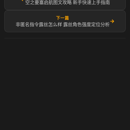
空之要塞启航图文攻略 新手快速上手指南
下一篇
→
非匿名指令露丝怎么样 露丝角色强度定位分析
虎牙奶瓶加速器