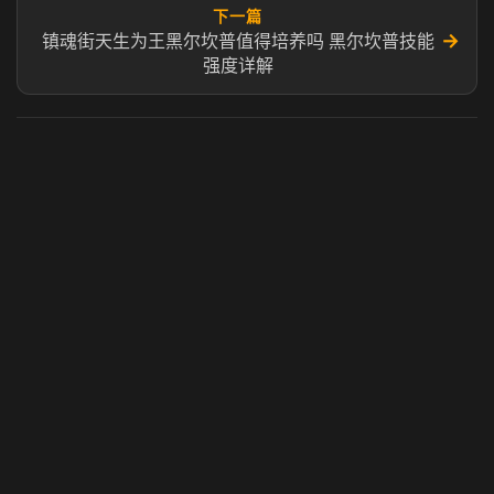
下一篇
→
镇魂街天生为王黑尔坎普值得培养吗 黑尔坎普技能
强度详解
虎牙奶瓶加速器
玩 Steam 用奶瓶 - 关键时刻奶你一口