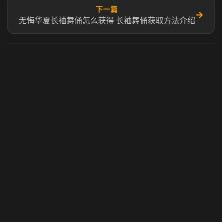
下一篇
→
无悔华夏长袖舞俑怎么获得 长袖舞俑获取方法介绍
虎牙奶瓶加速器
玩 Steam 用奶瓶 - 关键时刻奶你一口