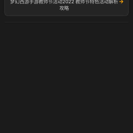
→
梦幻西游手游教师节活动2022 教师节特色活动解析
攻略
虎牙奶瓶加速器
玩 Steam 用奶瓶 - 关键时刻奶你一口
© 2025 虎牙奶瓶加速器|广州虎牙信息科技有限公司. 保留