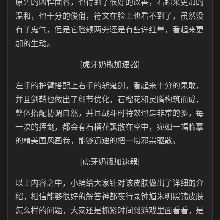
原先的凶悍面容，也得到了很好的改善，看起来更加的
温和，也十分的俊俏，符文在脸上也看不到了，虽然没
有了鬼气，但是它脸颊两旁还是有些许红晕，看起来更
加的生动。
[虎牙奶瓶加速器]
左手的护臂搭配上右手的斩鬼剑，看起来十分的果敢，
并且剑鞘也做出了细节优化，石榴花和灵腾构筑而成，
整体搭配协调自然，并且战斗时特效也是非常的多，每
一次的挥剑，都会有石榴花飘散在空中，宛如一幅临摹
的精美国风画卷，能够迅速的把一切邪祟驱散。
[虎牙奶瓶加速器]
以上内容之中，小编给大家针对该皮肤做出了详细的介
绍，相信能够很好的解答神都夜行录钟馗朱明照锦皮肤
怎么样的问题，大家还是抓紧时间到游戏里面看看，是