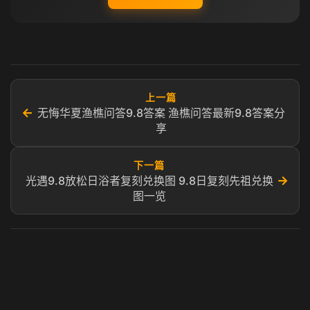
上一篇
←
无悔华夏渔樵问答9.8答案 渔樵问答最新9.8答案分
享
下一篇
→
光遇9.8放松日浴者复刻兑换图 9.8日复刻先祖兑换
图一览