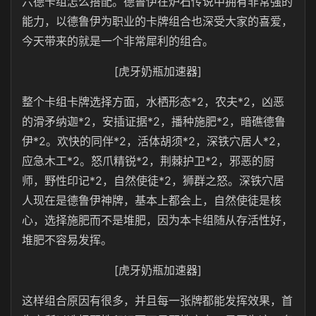
六德卡组怎么搭配。德鲁伊在炉石传说中拥有非常强的
能力，以德鲁伊为职业的卡牌组合也深受大家的喜爱，
今天带来的就是一个非常犀利的组合。
[虎牙奶瓶加速器]
整个卡组卡牌选择方面，水栖形态*2，农夫*2，凶恶
的滑矛纳迦*2，安插证据*2，播种施肥*2，暗礁德鲁
伊*2。欢快的同伴*2，活体胡须*2，深铁穴居人*2，
应急木工*2。怒爪精锐*2，荆棘护卫*2，邪恶的厨
师，野性印记*2，自然使徒*2，狮群之怒。深铁穴居
人现在是德鲁伊神牌，基本上都会上，自然使徒是核
心，选择施肥而不是堆肥，因为本卡组随从存活性好，
堆肥不容易发挥。
[虎牙奶瓶加速器]
这样组合原因有很多，并且每一张牌都能发挥效果，首