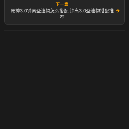
下一篇
→
原神3.0钟离圣遗物怎么搭配 钟离3.0圣遗物搭配推
荐
虎牙奶瓶加速器
玩 Steam 用奶瓶 - 关键时刻奶你一口