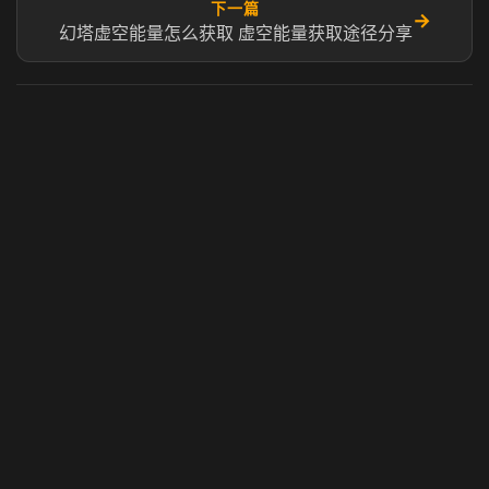
下一篇
→
幻塔虚空能量怎么获取 虚空能量获取途径分享
虎牙奶瓶加速器
玩 Steam 用奶瓶 - 关键时刻奶你一口
© 2025 虎牙奶瓶加速器|广州虎牙信息科技有限公司. 保留