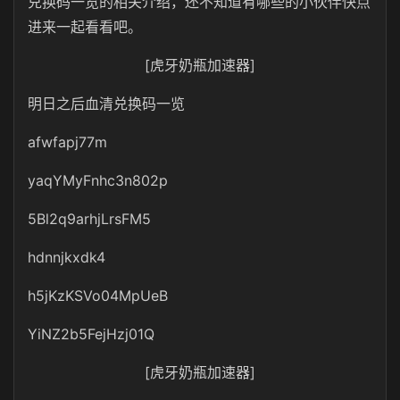
兑换码一览的相关介绍，还不知道有哪些的小伙伴快点
进来一起看看吧。
[虎牙奶瓶加速器]
明日之后血清兑换码一览
afwfapj77m
yaqYMyFnhc3n802p
5Bl2q9arhjLrsFM5
hdnnjkxdk4
h5jKzKSVo04MpUeB
YiNZ2b5FejHzj01Q
[虎牙奶瓶加速器]