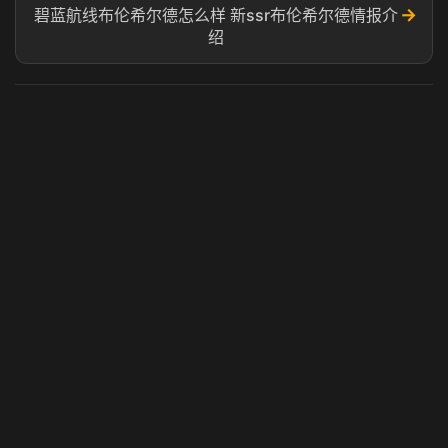
→
碧蓝航线布伦希尔德怎么样 新ssr布伦希尔德情报介
绍
虎牙奶瓶加速器
玩 Steam 用奶瓶 - 关键时刻奶你一口