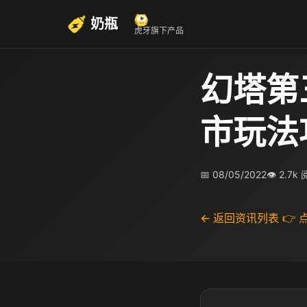
奶瓶
虎牙旗下产品
幻塔第
市玩法
📅 08/05/2022
👁 2.7k
← 返回资讯列表
👉