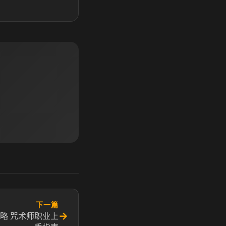
下一篇
→
略 咒术师职业上