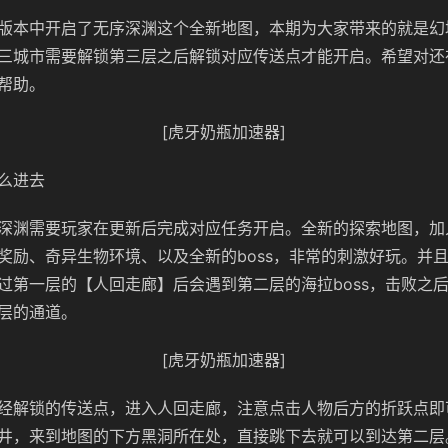
版本中开启了无序深渊这个全新地图，本期为大家带来的就是幻
三城市需要解锁第三层之后解锁对应传送点才能开启。希望对还
帮助。
[虎牙奶瓶加速器]
么进去
深渊需要玩家在更新后完成对应任务开启。全新的探索地图，加
奖励、奇异生物环境、以及全新的boss，非常的刺激好玩。并
过第一层的【人回走廊】后会遇到第二层的海拉boss，击败之
层的通道。
[虎牙奶瓶加速器]
经解锁的传送点，进入人回走廊，注意点击人物后方的折跃点即
井，来到地图的下方黑洞所在处，直接跳下去就可以到达第二层