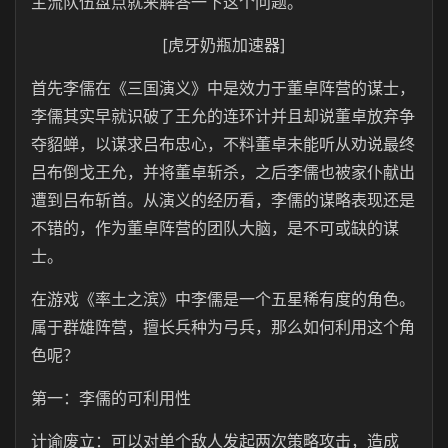
主流队伍盘点就来解答一下这个问题。
[虎牙奶瓶加速器]
首先李儒在《三国演义》中是效力于董卓阵营的谋士，
李儒其实早就识破了王允的连环计并且却说董卓放弃争
夺貂蝉，以谋求吕布忠心，不料董卓未能听从劝说最终
吕布倒戈王允，并将董卓斩杀，之后李儒也被家仆献出
遭到吕布斩首。从演义的经历看，李儒的谋略表现还是
不错的，作为董卓阵营的团队大脑，是不可或缺的谋
士。
在游戏《率土之滨》中李儒是一个五星稀有度的角色。
属于群雄阵营，擅长兵种为弓兵，那么如何利用这个角
色呢？
第一：李儒的可利用性
计谕废立：可以对单个敌人发起两次策略攻击，造成