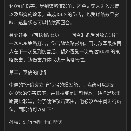
140%的伤害，受到谋略值影响，还会是定人进入恐慌
以及燃烧的效果，造成156%的伤害，也受谋略效果影
响，这些状态可以持续两回合。
翕处还张 （可拆解战法）：一回合准备后对敌方进行
一次AOE策略打击，伤害随谋略影响。同时敌军最多两
人在下一次受到伤害后，额外遭受一次高达165％的策
略伤害，该伤害具体取决于谋略属性。
第二，李儒的配将
李儒的“计谕废立”有很强的爆发能力，满级可以达到
840％的伤害倍率，并且技能是即刻释放，缺点是攻击
距离比较短，为了确保攻击范围，他必须靠中间进行站
位。而配将可以如下：
孙权：道行险阻 十面埋伏