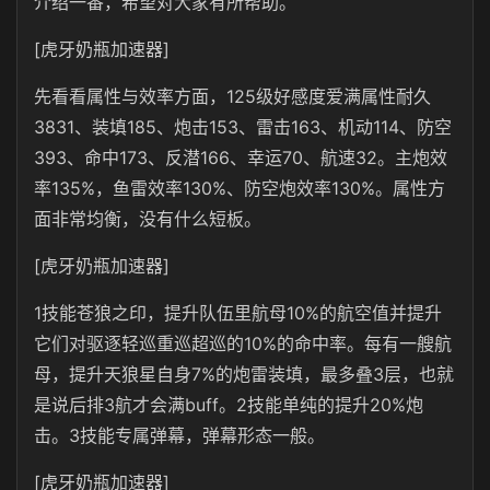
介绍一番，希望对大家有所帮助。
[虎牙奶瓶加速器]
先看看属性与效率方面，125级好感度爱满属性耐久
3831、装填185、炮击153、雷击163、机动114、防空
393、命中173、反潜166、幸运70、航速32。主炮效
率135%，鱼雷效率130%、防空炮效率130%。属性方
面非常均衡，没有什么短板。
[虎牙奶瓶加速器]
1技能苍狼之印，提升队伍里航母10%的航空值并提升
它们对驱逐轻巡重巡超巡的10%的命中率。每有一艘航
母，提升天狼星自身7%的炮雷装填，最多叠3层，也就
是说后排3航才会满buff。2技能单纯的提升20%炮
击。3技能专属弹幕，弹幕形态一般。
[虎牙奶瓶加速器]