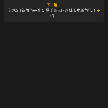
下一篇
→
幻塔2.1新角色是谁 幻塔手游无序迷城版本新角色介
绍
虎牙奶瓶加速器