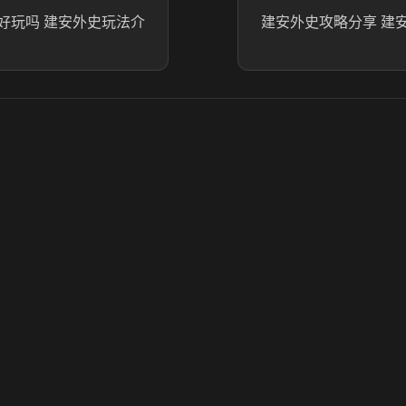
好玩吗 建安外史玩法介
建安外史攻略分享​ 建
© 2025 虎牙