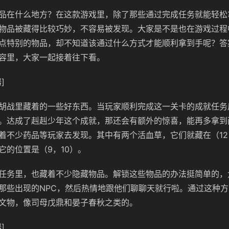
品在什么地方？在这款游戏里，除了那些通过完成任务就能轻松
物品被藏得比较巧妙，不容易被发现。大家是不是也在游戏过程
点特别的物品，却不知道该通过什么方式才能顺利拿到手呢？答
容里，大家一起接着往下看。
]
胡战里藏着的一些好东西。当玩家顺利完成这一关卡的成就任务
。达成了赳赳少年这个成就，那还会有额外的惊喜，能再多拿到
着不少药品等玩家去发现。其中有两个活血草，它们就藏在（12
它的位置是（9，10）。
任务里，也藏着不少隐藏物品。解锁这些物品的办法挺简单的，
那些出现的NPC，然后热情地跟他们聊聊天就行啦。通过这种
文物，像司母戊鼎和晏子春秋之类的。
]