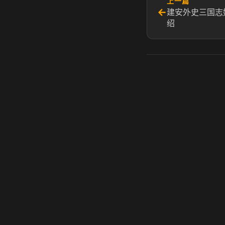
上一篇
←
建安外史三国志
绍
虎牙奶瓶加速器