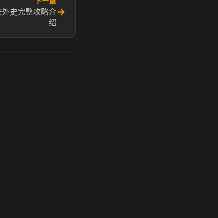
下一篇
→
安外史完整攻略介
绍
玩 Steam 用奶瓶 - 关键时刻奶你一口
奶瓶加速器|广州虎牙信息科技有限公司. 保留所有权利.