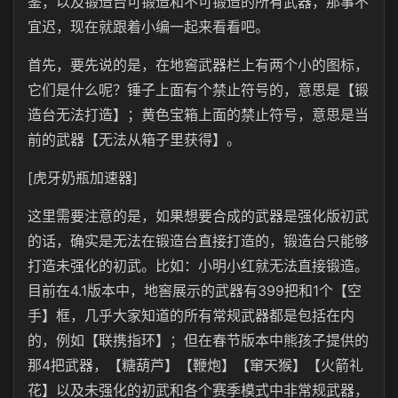
鉴，以及锻造台可锻造和不可锻造的所有武器，那事不
宜迟，现在就跟着小编一起来看看吧。
首先，要先说的是，在地窖武器栏上有两个小的图标，
它们是什么呢？锤子上面有个禁止符号的，意思是【锻
造台无法打造】；黄色宝箱上面的禁止符号，意思是当
前的武器【无法从箱子里获得】。
[虎牙奶瓶加速器]
这里需要注意的是，如果想要合成的武器是强化版初武
的话，确实是无法在锻造台直接打造的，锻造台只能够
打造未强化的初武。比如：小明小红就无法直接锻造。
目前在4.1版本中，地窖展示的武器有399把和1个【空
手】框，几乎大家知道的所有常规武器都是包括在内
的，例如【联携指环】；但在春节版本中熊孩子提供的
那4把武器，【糖葫芦】【鞭炮】【窜天猴】【火箭礼
花】以及未强化的初武和各个赛季模式中非常规武器，