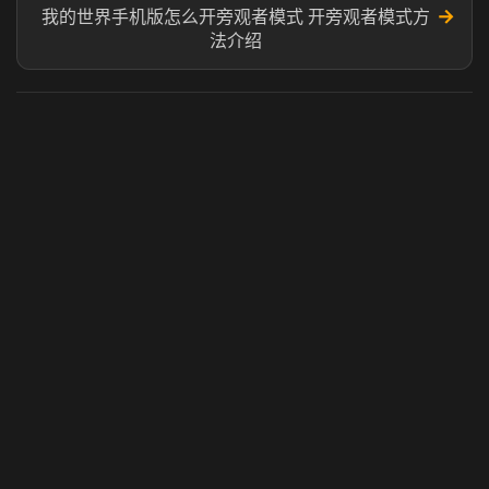
→
我的世界手机版怎么开旁观者模式 开旁观者模式方
法介绍
虎牙奶瓶加速器
玩 Steam 用奶瓶 - 关键时刻奶你一口