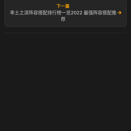
下一篇
→
率土之滨阵容搭配排行榜一览2022 最强阵容搭配推
荐
虎牙奶瓶加速器