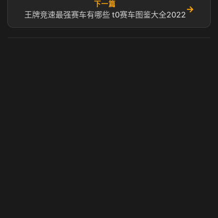
下一篇
→
王牌竞速最强赛车有哪些 t0赛车图鉴大全2022
虎牙奶瓶加速器
玩 Steam 用奶瓶 - 关键时刻奶你一口
© 2025 虎牙奶瓶加速器|广州虎牙信息科技有限公司. 保留