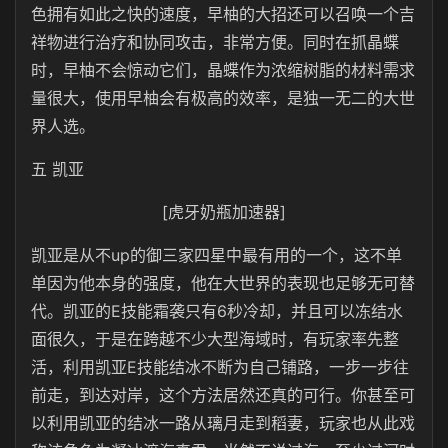
色拥有如此之快的速度，早柚的大招还可以召唤一个吉
祥物进行治疗和协同攻击，非常方便。同时在抓晶蝶
时，早柚不会惊动它们，晶蝶作为浓缩树脂的材料需求
量很大，使用早柚会有极高的效率，是独一无二的大世
界人选。
五 凯亚
[虎牙奶瓶加速器]
凯亚是从不up的御三家四星中最有用的一个，这不单
单因为他本身的强度，他在大世界的表现也足够无可替
代。凯亚的E技能霜袭只有6秒冷却，并且可以冻结水
面很久，于是在跨越不少大型海域时，有玩家率先整
活，利用凯亚E技能结冰不断为自己铺路，一步一步往
前走，到达对岸，这个方法居然还真的可行。你甚至可
以利用凯亚的结冰一路从璃月走到稻妻，玩家也从此戏