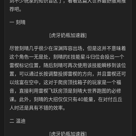
到不少玩家的知识盲区了，看看这篇大世界最舒服角推
荐吧。
一 刻晴
[虎牙奶瓶加速器]
尽管刻晴几乎很少在深渊阵容出场，但是这并不意味着
这个角色一无是处，刻晴的E技能星斗归位会投出一个
雷楔标记位置，随后刻晴可再次使用该技能瞬移到该位
置，可以通过长按调整投掷雷楔的方向，并且雷楔还可
以炫富在空中，这对于爬房顶找箱子的玩家是一个福
音，直接利用雷楔飞跃房顶是刻晴大世界跑图的必修
课。此外，刻晴的大招仅仅只有40能量，在对付丘丘
人时还是具有不错的效率。
二 温迪
[虎牙奶瓶加速器]