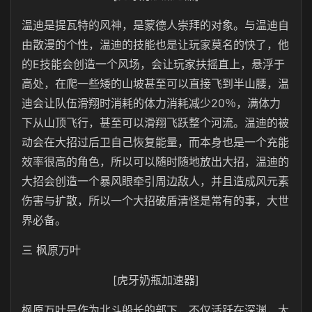
温迪是提瓦特的风神，是蒙德人崇拜的对象。与温迪自
由散漫的个性，温迪的技能也是让玩家莫名的快了，他
的E技能会创造一个风场，会让玩家扶摇直上，悬浮于
高处，在爬一些矮的山坡甚至可以直接飞到半山腰，温
迪会让队伍滑翔时消耗的体力消耗减少20％，满体力
下从山顶飞行，甚至可以滑翔飞跃整个河流。温迪的被
动会在大招过后卫自己恢复能量，而本身也是一个充能
效率很高的角色，所以可以随时随地放出大招，温迪的
大招会创造一个暴风眼牵引周边敌人，并且造成风元素
伤害与扩散，所以一个大招破盾清怪是常有的事，大世
界必备。
三 枫原万叶
[虎牙奶瓶加速器]
枫原万叶是作为北斗船长的部下，不仅活跃在深渊，大