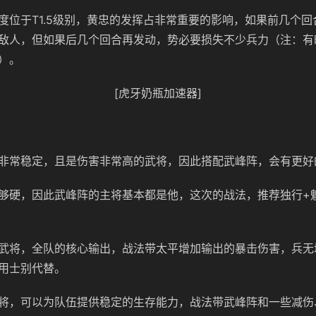
度位于T1.5级别，黄忠的发挥占非常重要的影响，如果前几个
敌人，但如果后几个回合再发动，势必要损失不少兵力（注：有
）。
[虎牙奶瓶加速器]
非常稳定，且是伤害非常高的武将，因此搭配武峰阵，会有更好
够硬，因此武峰阵的主将基本都是他，这次的战法，推荐独行+
武将，全队的核心输出，战法带太平增加输出的暴击伤害，兵无
用士别代替。
将，可以为队伍提供稳定的生存能力，战法带武峰阵和一些减伤