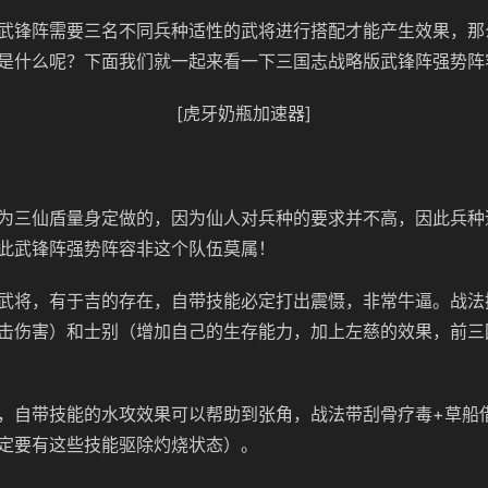
武锋阵需要三名不同兵种适性的武将进行搭配才能产生效果，那
是什么呢？下面我们就一起来看一下三国志战略版武锋阵强势阵
[虎牙奶瓶加速器]
为三仙盾量身定做的，因为仙人对兵种的要求并不高，因此兵种
此武锋阵强势阵容非这个队伍莫属！
武将，有于吉的存在，自带技能必定打出震慑，非常牛逼。战法
击伤害）和士别（增加自己的生存能力，加上左慈的效果，前三
，自带技能的水攻效果可以帮助到张角，战法带刮骨疗毒+草船
定要有这些技能驱除灼烧状态）。