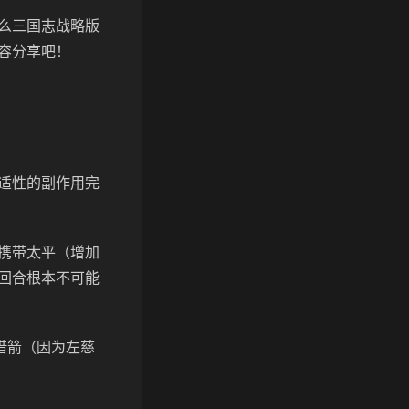
么三国志战略版
容分享吧！
适性的副作用完
携带太平（增加
回合根本不可能
借箭（因为左慈