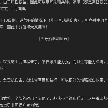
，由于属性很差，因此可以带阵法和兵种，藤甲（都是高智低武
实在）+武锋阵。
于T0级别，运气好的情况下（能一直规避伤害），打各种主流
平，因此十分值得大家拥有！
[虎牙奶瓶加速器]
，就是这个武锋程普了，不仅爆头能力强，而且生存能力点满，
哦！
，负责抗伤害，战法带军民和独行，可以很好的增强减伤效果，
出武将，全部的输出全靠他了，战法带当锋和兵无（这些战法都
点蛮勇非勇提升智力哦）。