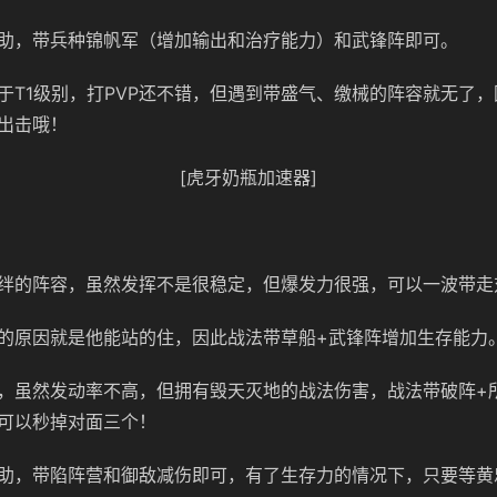
助，带兵种锦帆军（增加输出和治疗能力）和武锋阵即可。
于T1级别，打PVP还不错，但遇到带盛气、缴械的阵容就无了
出击哦！
[虎牙奶瓶加速器]
绊的阵容，虽然发挥不是很稳定，但爆发力很强，可以一波带走
的原因就是他能站的住，因此战法带草船+武锋阵增加生存能力
，虽然发动率不高，但拥有毁天灭地的战法伤害，战法带破阵+
可以秒掉对面三个！
助，带陷阵营和御敌减伤即可，有了生存力的情况下，只要等黄